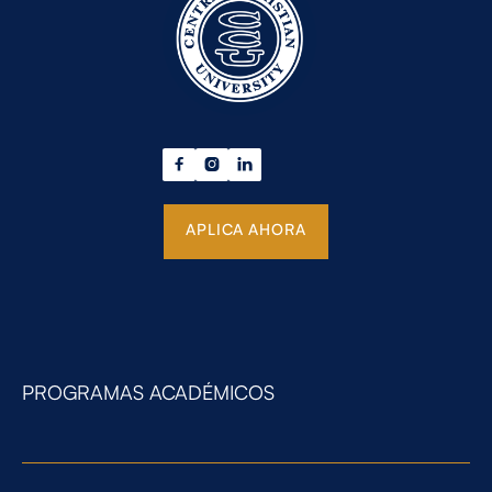



APLICA AHORA
PROGRAMAS ACADÉMICOS